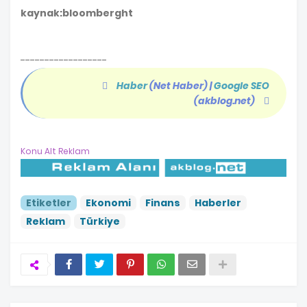
kaynak:bloomberght
------------------
Haber
(Net Haber)
|
Google SEO
(akblog.net)
Konu Alt Reklam
Etiketler
Ekonomi
Finans
Haberler
Reklam
Türkiye