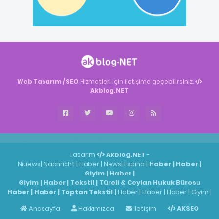
Web Tasarım / SEO
Hizmetleri için iletişime geçebilirsiniz.
Akblog.NET
Akblog.NET
Haber
Haber
ingilizce
Tasarım
Akblog.NET
-
Niuews
|
Nachricht
|
Haber
|
News
|
Espina
|
Haber
|
Haber
|
Giyim
|
Haber
|
Giyim
|
Haber
|
Tekstil
|
Türeli & Ceylan Hukuk Bürosu
Haber
|
Haber
|
Toptan Tekstil
|
Haber
|
Haber
|
Haber
|
Giyim
|
Anasayfa
Hakkımızda
İletişim
AKSEO