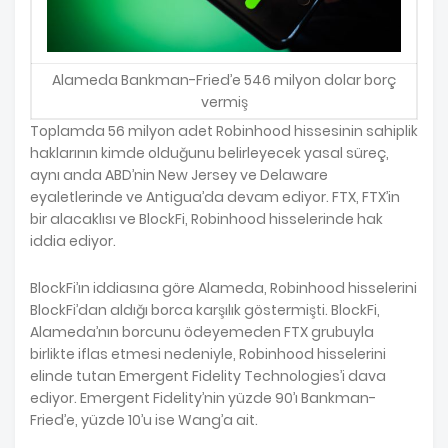
Alameda Bankman-Fried’e 546 milyon dolar borç
vermiş
Toplamda 56 milyon adet Robinhood hissesinin sahiplik
haklarının kimde olduğunu belirleyecek yasal süreç,
aynı anda ABD’nin New Jersey ve Delaware
eyaletlerinde ve Antigua’da devam ediyor. FTX, FTX’in
bir alacaklısı ve BlockFi, Robinhood hisselerinde hak
iddia ediyor.
BlockFi’ın iddiasına göre Alameda, Robinhood hisselerini
BlockFi’dan aldığı borca karşılık göstermişti. BlockFi,
Alameda’nın borcunu ödeyemeden FTX grubuyla
birlikte iflas etmesi nedeniyle, Robinhood hisselerini
elinde tutan Emergent Fidelity Technologies’i dava
ediyor. Emergent Fidelity’nin yüzde 90’ı Bankman-
Fried’e, yüzde 10’u ise Wang’a ait.