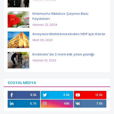
Ihlamurlu Hibiskus Çayının Bazı
Faydaları
Haziran 22, 2024
Anayasa Mahkemesinden HDP için Karar
Mart 09, 2023
Kırıkkale'de 2 metrelik yılan paniği
Haziran 10, 2022
SOSYAL MEDYA
9.3k
3.9k
12.0k
5.7k
48k
7.5k