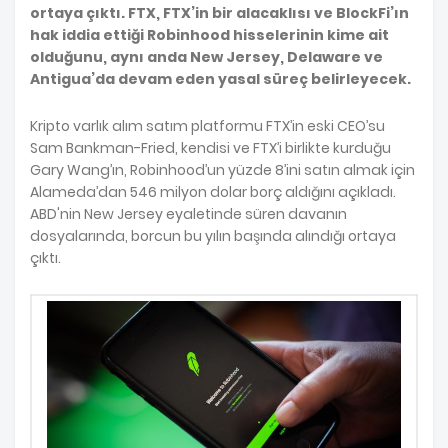
ortaya çıktı. FTX, FTX’in bir alacaklısı ve BlockFi’ın
hak iddia ettiği Robinhood hisselerinin kime ait
olduğunu, aynı anda New Jersey, Delaware ve
Antigua’da devam eden yasal süreç belirleyecek.
Kripto varlık alım satım platformu FTX’in eski CEO’su
Sam Bankman-Fried, kendisi ve FTX’i birlikte kurduğu
Gary Wang’ın, Robinhood’un yüzde 8’ini satın almak için
Alameda’dan 546 milyon dolar borç aldığını açıkladı.
ABD'nin New Jersey eyaletinde süren davanın
dosyalarında, borcun bu yılın başında alındığı ortaya
çıktı.