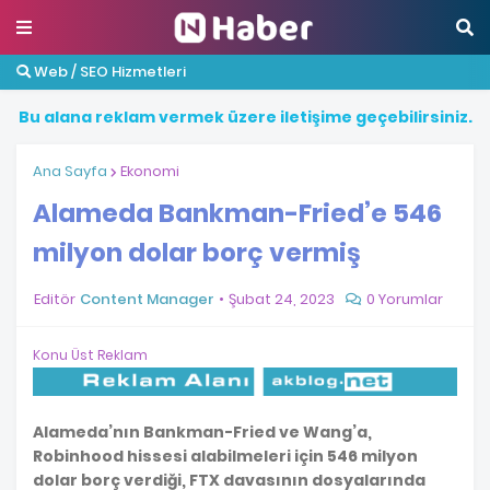
Web / SEO Hizmetleri
B
u
a
l
a
n
a
r
e
k
l
a
m
v
e
r
m
e
k
ü
z
e
r
e
i
l
e
t
i
ş
i
m
e
g
e
ç
e
b
i
l
i
r
s
i
n
i
z
.
Ana Sayfa
Ekonomi
Alameda Bankman-Fried’e 546
milyon dolar borç vermiş
Editör
Content Manager
Şubat 24, 2023
0 Yorumlar
Konu Üst Reklam
Alameda’nın Bankman-Fried ve Wang’a,
Robinhood hissesi alabilmeleri için 546 milyon
dolar borç verdiği, FTX davasının dosyalarında