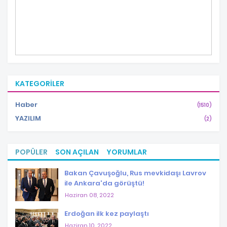
KATEGORILER
Haber
(1510)
YAZILIM
(2)
POPÜLER
SON AÇILAN
YORUMLAR
Bakan Çavuşoğlu, Rus mevkidaşı Lavrov
ile Ankara'da görüştü!
Haziran 08, 2022
Erdoğan ilk kez paylaştı
Haziran 10, 2022