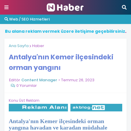
Web / SEO Hizmetleri
B
u
a
l
a
n
a
r
e
k
l
a
m
v
e
r
m
e
k
ü
z
e
r
e
i
l
e
t
i
ş
i
m
e
g
e
ç
e
b
i
l
i
r
s
i
n
i
z
.
Ana Sayfa
Haber
Antalya'nın Kemer ilçesindeki
orman yangını
Editör
Content Manager
Temmuz 26, 2023
0 Yorumlar
Konu Üst Reklam
Antalya'nın Kemer ilçesindeki orman
yangına havadan ve karadan müdahale