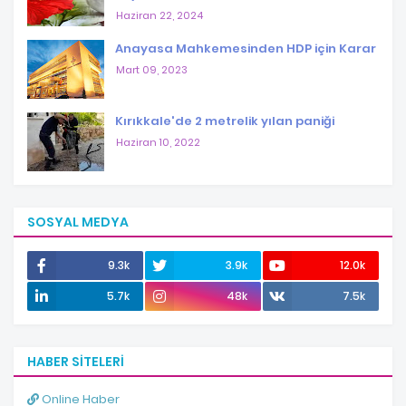
Haziran 22, 2024
Anayasa Mahkemesinden HDP için Karar
Mart 09, 2023
Kırıkkale'de 2 metrelik yılan paniği
Haziran 10, 2022
SOSYAL MEDYA
9.3k
3.9k
12.0k
5.7k
48k
7.5k
HABER SITELERI
Online Haber