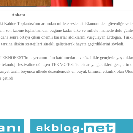
Ankara
 Kabine Toplantısı'nın ardından millete seslendi. Ekonomiden güvenliğe ve b
n, son kabine toplantısından bugüne kadar ülke ve millete hizmetle dolu günler
ı daha sonra ortaya çıkan önemli kararlar aldıklarını vurgulayan Erdoğan, Türki
rzına ilişkin stratejileri sürekli geliştirerek hayata geçirdiklerini söyledi.
 TEKNOFEST'in heyecanını tüm katılımcılarla ve özellikle gençlerle yaşadıklar
 bir teknoloji festivaline dönüşen TEKNOFEST'te bir araya geldikleri gençlerin
uriyet tarihi boyunca ülkede düzenlenecek en büyük bilimsel etkinlik olan Ulus
 getirdi.