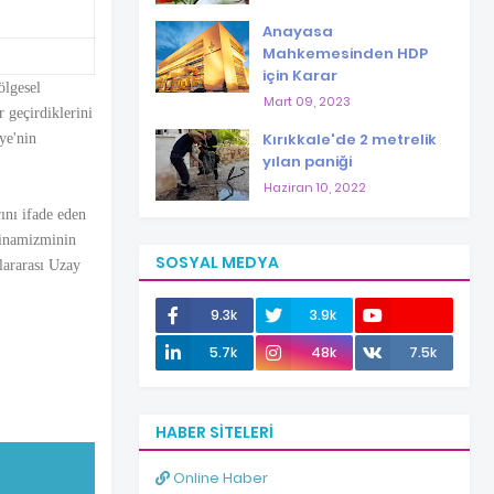
Anayasa
Mahkemesinden HDP
için Karar
ölgesel
Mart 09, 2023
 geçirdiklerini
Kırıkkale'de 2 metrelik
ye'nin
yılan paniği
Haziran 10, 2022
ını ifade eden
 dinamizminin
SOSYAL MEDYA
lararası Uzay
9.3k
3.9k
12.0k
5.7k
48k
7.5k
HABER SITELERI
Online Haber