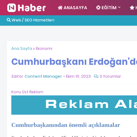
ANASAYFA
EĞITIM
Web / SEO Hizmetleri
Ana Sayfa
Ekonomi
Cumhurbaşkanı Erdoğan'da
Editör
Content Manager
Ekim 10, 2023
0 Yorumlar
Konu Üst Reklam
Cumhurbaşkanından önemli açıklamalar