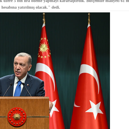
zere 5 bin lira ödeme yapmayı kararlaştırdık. Bütçemize maliyeti 61 mi
n hesabına yatırılmış olacak." dedi.