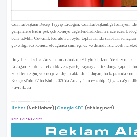
Cumhurbaşkanı Recep Tayyip Erdoğan, Cumhurbaşkanlığı Külliyesi'ndeki
gelişmelere kadar pek çok konuyu değerlendirdiklerini ifade eden Erdoğa
belirtti.Milli Güvenlik Kurulu'nun eylül toplantısında sahadaki sonuçlar
güvenliği söz konusu olduğunda sınır içinde ve dışında izlenecek hareket ta
Bu yıl İstanbul ve Ankara'nın ardından 29 Eylül'de İzmir'de düzenlenen
Erdoğan, katılımcı, etkinlik ve ziyaretçi sayısıyla artık dünya çapında
kendilerine güç ve enerji verdiğini aktardı. Erdoğan, bu kapsamda cumh
Kongresi'nin 77'incisinin 2026'da Antalya'nın ev sahipliği yapacağını dile
kaynak:aa
------------------
Haber
(Net Haber)
|
Google SEO
(akblog.net)
Konu Alt Reklam