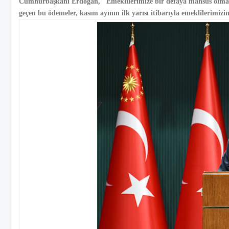
Cumhurbaşkanı Erdoğan, "Emeklilerimize bir defaya mahsus olmak ü
geçen bu ödemeler, kasım ayının ilk yarısı itibarıyla emeklilerimizi