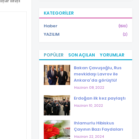
lyar lirayı
KATEGORILER
Haber
(1510)
YAZILIM
(2)
POPÜLER
SON AÇILAN
YORUMLAR
Bakan Çavuşoğlu, Rus
mevkidaşı Lavrov ile
Ankara'da görüştü!
Haziran 08, 2022
Erdoğan ilk kez paylaştı
Haziran 10, 2022
Ihlamurlu Hibiskus
Çayının Bazı Faydaları
Haziran 22, 2024