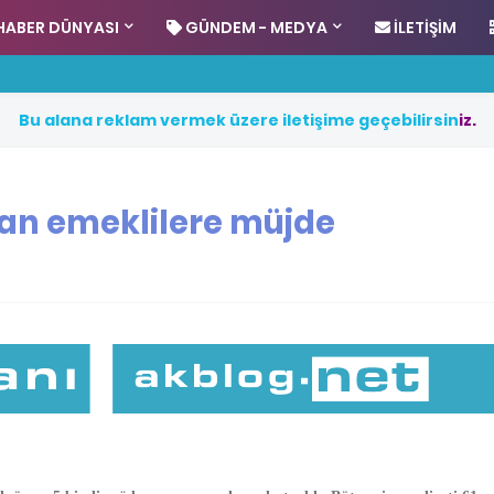
HABER DÜNYASI
GÜNDEM - MEDYA
İLETIŞIM
B
u
a
l
a
n
a
r
e
k
l
a
m
v
e
r
m
e
k
ü
z
e
r
e
i
l
e
t
i
ş
i
m
e
g
e
ç
e
b
i
l
i
r
s
i
n
i
z
.
n emeklilere müjde