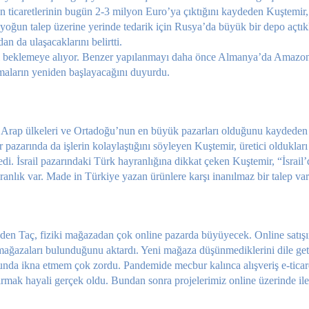
 ti­caretlerinin bugün 2-3 mil­yon Euro’ya çıktığını kayde­den Kuştemir,
n yoğun talep üzeri­ne yerinde tedarik için Rus­ya’da büyük bir depo açtıkl
n da ula­şacaklarını belirtti.
rı beklemeye alı­yor. Benzer yapılanmayı daha önce Almanya’da Amazon
maların ye­niden başlayacağını duyurdu.
a Arap ülkele­ri ve Ortadoğu’nun en büyük pazarları olduğunu kayde­den
 paza­rında da işlerin kolaylaştığını söyleyen Kuştemir, üretici ol­dukları
edi. İsrail pazarındaki Türk hay­ranlığına dikkat çeken Kuşte­mir, “İsrail
ran­lık var. Made in Türkiye yazan ürünlere karşı inanılmaz bir talep var
eden Taç, fiziki mağa­zadan çok online pazarda bü­yüyecek. Online satışı
ağazaları bulun­duğunu aktardı. Yeni mağaza düşünmediklerini dile geti
da ikna etmem çok zordu. Pandemide mec­bur kalınca alışveriş e-ticare
ştırmak haya­li gerçek oldu. Bundan sonra projelerimiz online üzerinde il