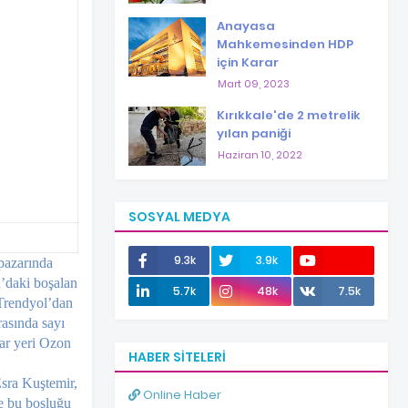
Anayasa
Mahkemesinden HDP
için Karar
Mart 09, 2023
Kırıkkale'de 2 metrelik
yılan paniği
Haziran 10, 2022
SOSYAL MEDYA
9.3k
3.9k
pazarın­da
’daki bo­şalan
12.0k
5.7k
48k
7.5k
Trend­yol’dan
asın­da sayı
zar yeri Ozon
HABER SITELERI
Esra Kuştemir,
Online Haber
de bu boşluğu