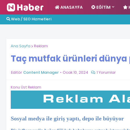
ANASAYFA
EĞITIM
Web / SEO Hizmetleri
Ana Sayfa
Reklam
Taç mutfak ürünleri dünya
Editör
Content Manager
Ocak 10, 2024
1 Yorumlar
Konu Üst Reklam
Sosyal medya ile giriş yaptı, depo ile büyüyor