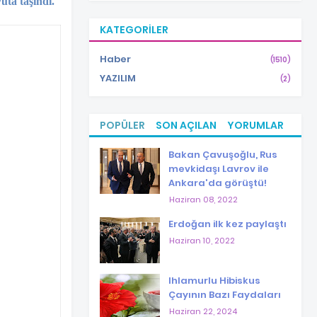
uta taşındı.
KATEGORILER
Haber
(1510)
YAZILIM
(2)
POPÜLER
SON AÇILAN
YORUMLAR
Bakan Çavuşoğlu, Rus
mevkidaşı Lavrov ile
Ankara'da görüştü!
Haziran 08, 2022
Erdoğan ilk kez paylaştı
Haziran 10, 2022
Ihlamurlu Hibiskus
Çayının Bazı Faydaları
Haziran 22, 2024