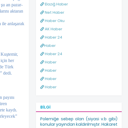
Elazığ Haber
 şu an pazar­
arı­nı aktaran
Net Haber
Haber Oku
 ile anlaşarak
AK Haber
Haber 24
Haber
Haber 24
 Kuştemir,
 için her
Haber
’de Türk
Haber
” dedi.
Haber
Haber
n payı­nı
­ren
BILGI
­te kaydı.
erleyecek”
Polemiğe sebep olan (siyasi v.b gibi)
konular yayından kaldırılmıştır. Hakaret