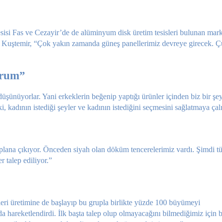
sisi Fas ve Cezayir’de de alüminyum disk üretim tesisleri bulunan marka
sra Kuştemir, “Çok yakın zamanda güneş panel­lerimiz devreye girecek. Ç
orum”
ünüyorlar. Yani erkeklerin beğenip yaptığı ürünler içinden biz bir şe
 kadının istediği şeyler ve kadının istediğini seçmesini sağlatmaya çal
lana çıkıyor. Önceden siyah olan döküm tencerelerimiz vardı. Şimdi tük
r talep ediliyor.”
tleri üretimine de başlayıp bu grupla birlikte yüzde 100 büyümeyi
da hareketlendirdi. İlk başta talep olup olmayacağını bilmediğimiz için b