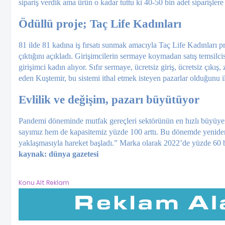
sipariş verdik ama ürün o kadar tuttu ki 40-50 bin adet siparişler
Ödüllü proje; Taç Life Kadınları
81 ilde 81 kadına iş fırsatı sunmak amacıyla Taç Life Kadınları pr
çıktığını açıkladı. Girişimcilerin sermaye koymadan satış temsilci
girişimci kadın alıyor. Sıfır sermaye, ücretsiz giriş, ücretsiz çıkı
eden Kuştemir, bu sistemi ithal etmek isteyen pazarlar olduğunu il
Evlilik ve değişim, pazarı büyütüyor
Pandemi döneminde mutfak gereçleri sektörünün en hızlı büyüyen 
sayımız hem de kapasitemiz yüzde 100 arttı. Bu dönemde yeniden
yaklaşmasıyla hareket başladı.” Marka olarak 2022’de yüzde 60 bü
kaynak: dünya gazetesi
Konu Alt Reklam