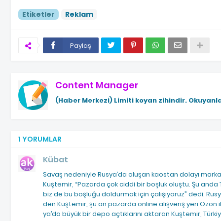
Etiketler
Reklam
Paylaş
Content Manager
(Haber Merkezi)
Limiti koyan zihindir. Okuyanla
1 YORUMLAR
Kübat
Savaş nedeniyle Rusya’da oluşan kaostan dolayı marka­la
Kuştemir, “Pazarda çok cid­di bir boşluk oluştu. Şu anda T
biz de bu boşluğu doldurmak için çalışıyoruz” dedi. Rusya
den Kuştemir, şu an pazar­da online alışveriş yeri Ozon ile
ya’da büyük bir depo açtıkları­nı aktaran Kuştemir, Türkiy