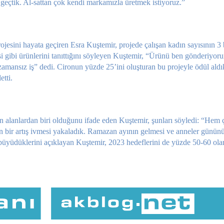
e geçtik. Al-sattan çok kendi markamızla üretmek istiyoruz.”
ojesini hayata geçiren Esra Kuştemir, projede çalışan kadın sayısının 3 
si gibi ürünlerini tanıttığını söyleyen Kuştemir, “Ürünü ben gönderiyoru
ş, zamansız iş” dedi. Cironun yüzde 25’ini oluşturan bu projeyle ödül aldık
etti.
alanlardan biri olduğunu ifade eden Kuştemir, şunları söyledi: “Hem ç
 bir artış ivmesi yakaladık. Ramazan ayının gelmesi ve anneler günün
yüdüklerini açıklayan Kuştemir, 2023 hedeflerini de yüzde 50-60 olara