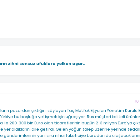
rın zihni sonsuz ufuklara yelken açar..
10
rın pazardan çıktığını söy­leyen Taç Mutfak Eşyaları Yö­netim Kurulu 
ürkiye bu boşluğa yetişmek için uğraşıyor. Rus müşteri kaliteli ürünleri
 ile 200-300 bin Euro olan ti­caretlerinin bugün 2-3 mil­yon Euro’ya çık
 yer aldıklarını dile getir­di. Gelen yoğun talep üzeri­ne yerinde tedari
e gönderimlerinin yanı sıra ni­hai tüketiciye buradan da ula­şacaklarını 