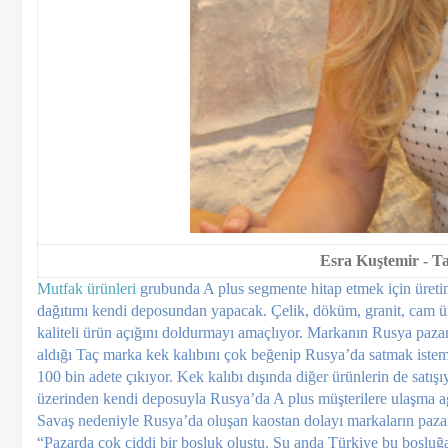
Esra Kuştemir - T
Mutfak ürünleri
gru­bunda A plus seg­mente hitap etmek için üreti
dağıtımı kendi deposundan yapacak. Çelik, döküm, granit, cam ürü
kaliteli ürün açığını dol­durmayı amaçlıyor. Markanın Rusya pazar
aldığı Taç marka kek kalıbını çok beğenip Rusya’da satmak istemesiy
100 bin adete çıkıyor. Kek kalıbı dışında diğer ürün­lerin de satış
üzerinden ken­di deposuyla Rusya’da A plus müşterilere ulaşma ağ
Savaş nedeniyle Rusya’da oluşan kaostan dolayı marka­ların paza
“Pazarda çok cid­di bir boşluk oluştu. Şu anda Türkiye bu boşluğa 