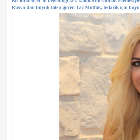
Bir influencer’in beğendiği kek kalıplarını satmak istemesiyl
Rusya’dan büyük talep gören Taç Mutfak, tedarik için büyük