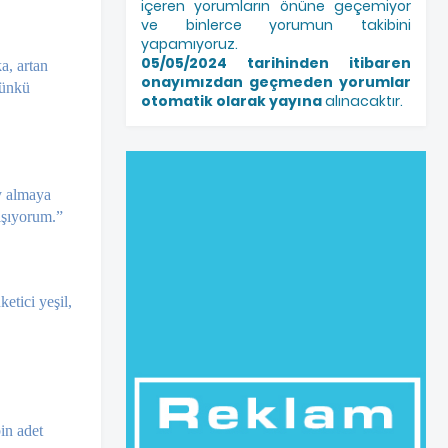
içeren yorumların önüne geçemiyor
ve binlerce yorumun takibini
yapamıyoruz.
05/05/2024 tarihinden itibaren
, ar­tan
onayımızdan geçmeden yorumlar
ün­kü
otomatik olarak yayına
alınacaktır.
y almaya
ışıyorum.”
etici yeşil,
in adet