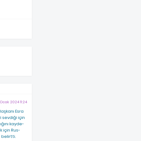
 Ocak 2024 11:24
Başkanı Esra
 sevdiği için
tığını kayde­
k için Rus­
belirtti.