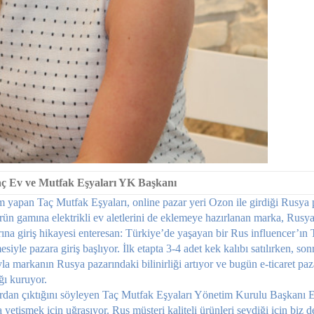
aç Ev ve Mutfak Eşyaları YK Başkanı
m yapan Taç Mut­fak Eşyaları, online pazar yeri Ozon ile girdiği Rusya 
n gamına elektrikli ev aletlerini de eklemeye hazır­lanan marka, Rusya
ına giriş hikayesi enteresan: Türkiye’de yaşayan bir Rus influencer’ın 
le pazara gi­riş başlıyor. İlk etapta 3-4 adet kek kalıbı satılırken, sonr
ıyla markanın Rusya pazarındaki bilinirliği artıyor ve bugün e-ticaret pa­
ı kuru­yor.
rdan çıktığını söy­leyen Taç Mutfak Eşyaları Yö­netim Kurulu Başkanı 
yetişmek için uğraşıyor. Rus müşteri kaliteli ürünleri sevdiği için biz 