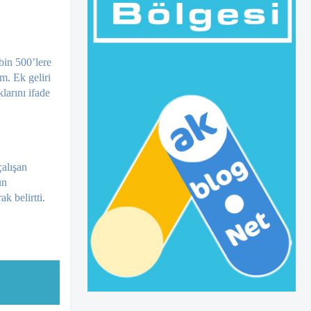
bin 500’lere
m. Ek geliri
larını ifade
alışan
ün
k belirtti.