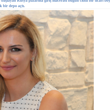
e başlayan Rusya pazarına giriş macerası bugün ciddi bir ticari boy
 bir depo açtı.