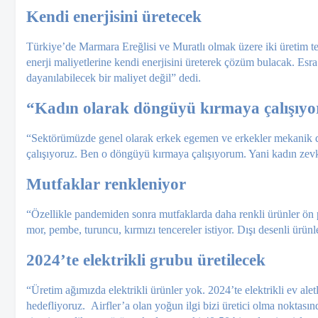
Kendi enerjisini üretecek
Türkiye’de Marmara Ereğ­lisi ve Muratlı olmak üzere iki üretim te
enerji maliyetlerine ken­di enerjisini üreterek çözüm bulacak. E
dayanılabilecek bir maliyet değil” dedi.
“Kadın olarak döngüyü kırmaya çalışıy
“Sektörümüzde genel olarak erkek egemen ve erkekler mekanik düş
çalışıyoruz. Ben o döngüyü kırmaya çalışıyorum. Yani kadın zevki,
Mutfaklar renkleniyor
“Özellikle pandemiden sonra mutfaklarda daha renkli ürünler ön p
mor, pembe, turuncu, kırmızı tencereler istiyor. Dışı desenli ürünle
2024’te elektrikli grubu üretilecek
“Üretim ağımızda elektrikli ürünler yok. 2024’te elektrikli ev ale
hedefliyoruz. Airfler’a olan yoğun ilgi bizi üretici olma noktasın