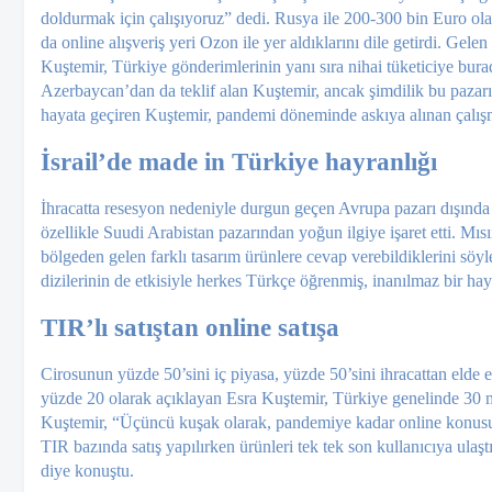
doldurmak için çalışıyoruz” dedi. Rusya ile 200-300 bin Euro olan
da online alışveriş yeri Ozon ile yer aldıklarını dile getir­di. Gele
Kuştemir, Türkiye gönderimlerinin yanı sıra ni­hai tüketiciye burada
Azerbaycan’dan da teklif alan Kuştemir, ancak şimdi­lik bu paza
hayata geçiren Kuş­temir, pandemi döneminde askıya alınan çalış
İsrail’de made in Türkiye hayranlığı
İhracatta resesyon nede­niyle durgun geçen Avrupa pazarı dışınd
özellikle Suudi Arabistan pazarından yoğun ilgiye işaret etti. Mısır
bölgeden ge­len farklı tasarım ürünlere ce­vap verebildiklerini söyl
dizilerinin de etkisiyle herkes Türkçe öğ­renmiş, inanılmaz bir hay
TIR’lı satıştan online satışa
Cirosunun yüzde 50’sini iç piyasa, yüzde 50’sini ihracat­tan elde 
yüzde 20 olarak açıklayan Esra Kuştemir, Türkiye ge­nelinde 30 m
Kuştemir, “Üçüncü kuşak olarak, pandemiye kadar on­line konusun
TIR bazında satış ya­pılırken ürünleri tek tek son kullanıcıya ula
diye konuştu.