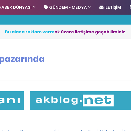
HABER DÜNYASI
GÜNDEM - MEDYA
İLETIŞIM
B
u
a
l
a
n
a
r
e
k
l
a
m
v
e
r
m
e
k
ü
z
e
r
e
i
l
e
t
i
ş
i
m
e
g
e
ç
e
b
i
l
i
r
s
i
n
i
z
.
 pazarında