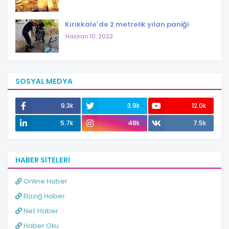
Kırıkkale'de 2 metrelik yılan paniği
Haziran 10, 2022
SOSYAL MEDYA
9.3k
3.9k
12.0k
5.7k
48k
7.5k
HABER SITELERI
Online Haber
Elazığ Haber
Net Haber
Haber Oku