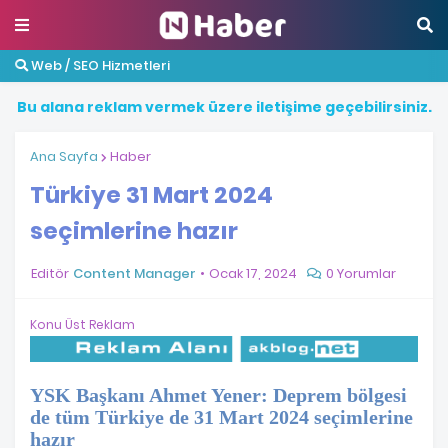
Web / SEO Hizmetleri
B
u
a
l
a
n
a
r
e
k
l
a
m
v
e
r
m
e
k
ü
z
e
r
e
i
l
e
t
i
ş
i
m
e
g
e
ç
e
b
i
l
i
r
s
i
n
i
z
.
Ana Sayfa
Haber
Türkiye 31 Mart 2024
seçimlerine hazır
Editör
Content Manager
Ocak 17, 2024
0 Yorumlar
Konu Üst Reklam
YSK Başkanı Ahmet Yener: Deprem bölgesi
de tüm Türkiye de 31 Mart 2024 seçimlerine
hazır