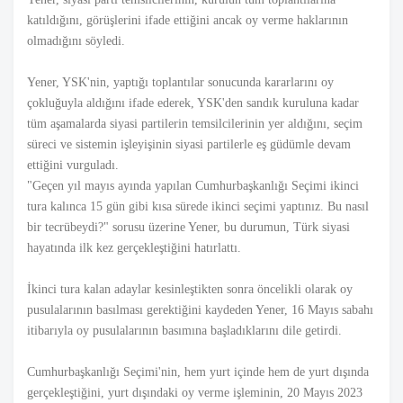
katıldığını, görüşlerini ifade ettiğini ancak oy verme haklarının
olmadığını söyledi.
Yener, YSK'nin, yaptığı toplantılar sonucunda kararlarını oy
çokluğuyla aldığını ifade ederek, YSK'den sandık kuruluna kadar
tüm aşamalarda siyasi partilerin temsilcilerinin yer aldığını, seçim
süreci ve sistemin işleyişinin siyasi partilerle eş güdümle devam
ettiğini vurguladı.
"Geçen yıl mayıs ayında yapılan Cumhurbaşkanlığı Seçimi ikinci
tura kalınca 15 gün gibi kısa sürede ikinci seçimi yaptınız. Bu nasıl
bir tecrübeydi?" sorusu üzerine Yener, bu durumun, Türk siyasi
hayatında ilk kez gerçekleştiğini hatırlattı.
İkinci tura kalan adaylar kesinleştikten sonra öncelikli olarak oy
pusulalarının basılması gerektiğini kaydeden Yener, 16 Mayıs sabahı
itibarıyla oy pusulalarının basımına başladıklarını dile getirdi.
Cumhurbaşkanlığı Seçimi'nin, hem yurt içinde hem de yurt dışında
gerçekleştiğini, yurt dışındaki oy verme işleminin, 20 Mayıs 2023