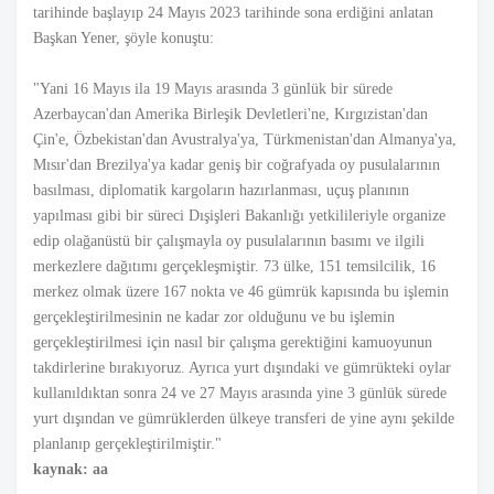
tarihinde başlayıp 24 Mayıs 2023 tarihinde sona erdiğini anlatan
Başkan Yener, şöyle konuştu:
"Yani 16 Mayıs ila 19 Mayıs arasında 3 günlük bir sürede
Azerbaycan'dan Amerika Birleşik Devletleri'ne, Kırgızistan'dan
Çin'e, Özbekistan'dan Avustralya'ya, Türkmenistan'dan Almanya'ya,
Mısır'dan Brezilya'ya kadar geniş bir coğrafyada oy pusulalarının
basılması, diplomatik kargoların hazırlanması, uçuş planının
yapılması gibi bir süreci Dışişleri Bakanlığı yetkilileriyle organize
edip olağanüstü bir çalışmayla oy pusulalarının basımı ve ilgili
merkezlere dağıtımı gerçekleşmiştir. 73 ülke, 151 temsilcilik, 16
merkez olmak üzere 167 nokta ve 46 gümrük kapısında bu işlemin
gerçekleştirilmesinin ne kadar zor olduğunu ve bu işlemin
gerçekleştirilmesi için nasıl bir çalışma gerektiğini kamuoyunun
takdirlerine bırakıyoruz. Ayrıca yurt dışındaki ve gümrükteki oylar
kullanıldıktan sonra 24 ve 27 Mayıs arasında yine 3 günlük sürede
yurt dışından ve gümrüklerden ülkeye transferi de yine aynı şekilde
planlanıp gerçekleştirilmiştir."
kaynak: aa