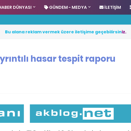
HABER DÜNYASI
GÜNDEM - MEDYA
İLETIŞIM
B
u
a
l
a
n
a
r
e
k
l
a
m
v
e
r
m
e
k
ü
z
e
r
e
i
l
e
t
i
ş
i
m
e
g
e
ç
e
b
i
l
i
r
s
i
n
i
z
.
rıntılı hasar tespit raporu