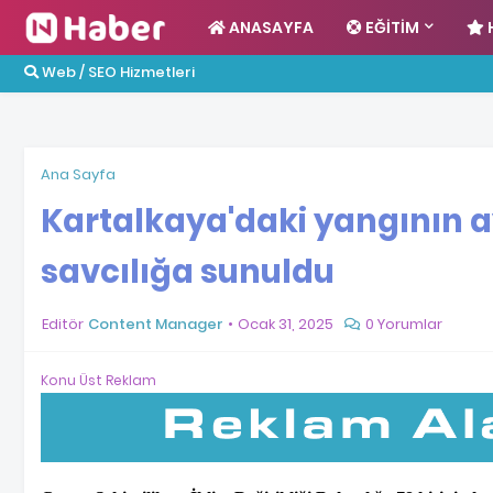
ANASAYFA
EĞITIM
Web / SEO Hizmetleri
Ana Sayfa
Kartalkaya'daki yangının ay
savcılığa sunuldu
Editör
Content Manager
Ocak 31, 2025
0 Yorumlar
Konu Üst Reklam