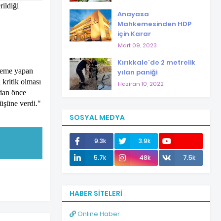
ildiği
Anayasa
Mahkemesinden HDP
için Karar
Mart 09, 2023
Kırıkkale'de 2 metrelik
eleme yapan
yılan paniği
 kritik olması
Haziran 10, 2022
adan önce
üşüne verdi."
SOSYAL MEDYA
9.3k
3.9k
12.0k
5.7k
48k
7.5k
HABER SITELERI
Online Haber