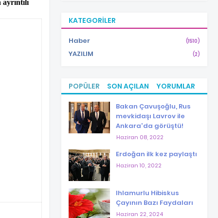
ayrıntılı
KATEGORILER
Haber
(1510)
YAZILIM
(2)
POPÜLER
SON AÇILAN
YORUMLAR
Bakan Çavuşoğlu, Rus
mevkidaşı Lavrov ile
Ankara'da görüştü!
Haziran 08, 2022
Erdoğan ilk kez paylaştı
Haziran 10, 2022
Ihlamurlu Hibiskus
Çayının Bazı Faydaları
Haziran 22, 2024