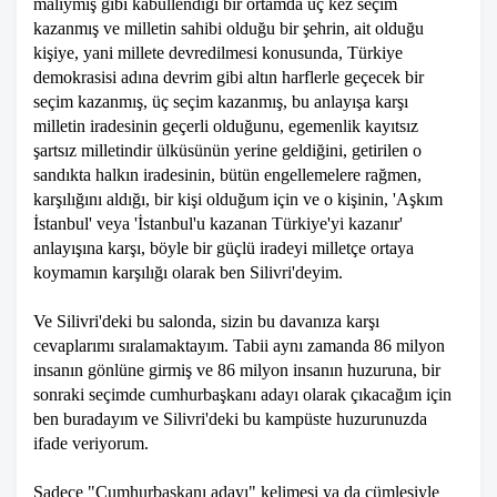
malıymış gibi kabullendiği bir ortamda üç kez seçim
kazanmış ve milletin sahibi olduğu bir şehrin, ait olduğu
kişiye, yani millete devredilmesi konusunda, Türkiye
demokrasisi adına devrim gibi altın harflerle geçecek bir
seçim kazanmış, üç seçim kazanmış, bu anlayışa karşı
milletin iradesinin geçerli olduğunu, egemenlik kayıtsız
şartsız milletindir ülküsünün yerine geldiğini, getirilen o
sandıkta halkın iradesinin, bütün engellemelere rağmen,
karşılığını aldığı, bir kişi olduğum için ve o kişinin, 'Aşkım
İstanbul' veya 'İstanbul'u kazanan Türkiye'yi kazanır'
anlayışına karşı, böyle bir güçlü iradeyi milletçe ortaya
koymamın karşılığı olarak ben Silivri'deyim.
Ve Silivri'deki bu salonda, sizin bu davanıza karşı
cevaplarımı sıralamaktayım. Tabii aynı zamanda 86 milyon
insanın gönlüne girmiş ve 86 milyon insanın huzuruna, bir
sonraki seçimde cumhurbaşkanı adayı olarak çıkacağım için
ben buradayım ve Silivri'deki bu kampüste huzurunuzda
ifade veriyorum.
Sadece "Cumhurbaşkanı adayı" kelimesi ya da cümlesiyle