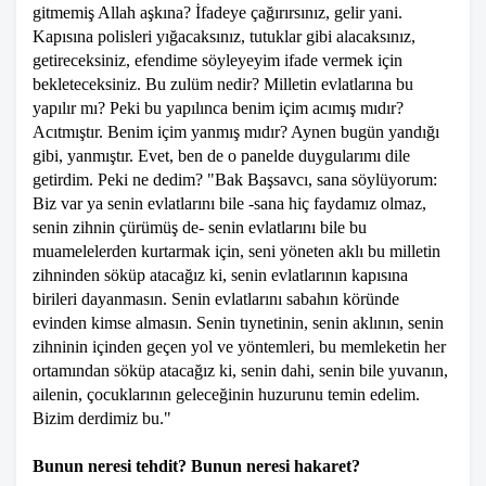
gitmemiş Allah aşkına? İfadeye çağırırsınız, gelir yani.
Kapısına polisleri yığacaksınız, tutuklar gibi alacaksınız,
getireceksiniz, efendime söyleyeyim ifade vermek için
bekleteceksiniz. Bu zulüm nedir? Milletin evlatlarına bu
yapılır mı? Peki bu yapılınca benim içim acımış mıdır?
Acıtmıştır. Benim içim yanmış mıdır? Aynen bugün yandığı
gibi, yanmıştır. Evet, ben de o panelde duygularımı dile
getirdim. Peki ne dedim? "Bak Başsavcı, sana söylüyorum:
Biz var ya senin evlatlarını bile -sana hiç faydamız olmaz,
senin zihnin çürümüş de- senin evlatlarını bile bu
muamelelerden kurtarmak için, seni yöneten aklı bu milletin
zihninden söküp atacağız ki, senin evlatlarının kapısına
birileri dayanmasın. Senin evlatlarını sabahın köründe
evinden kimse almasın. Senin tıynetinin, senin aklının, senin
zihninin içinden geçen yol ve yöntemleri, bu memleketin her
ortamından söküp atacağız ki, senin dahi, senin bile yuvanın,
ailenin, çocuklarının geleceğinin huzurunu temin edelim.
Bizim derdimiz bu."
Bunun neresi tehdit? Bunun neresi hakaret?