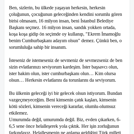
Ben, sizlerin, bu ülkede yaşayan herkesin, herkesin
çoluğunun, çocuğunun geleceğinden kendini sorumlu gören
birisi olmasam, 16 milyon insan, beni İstanbul Belediye
Başkanı seçmez. 16 milyon insan, sandık yokken ortada,
koşa koşa gidip ön seçimde oy kullanıp, "Ekrem İmamoğlu
benim Cumhurbaşkanı adayım olsun" demez. Çünkü ben, o
sorumluluğa sahip bir insanım.
İsteseniz de istemeseniz de sevmeniz de sevmezseniz de ben
sizin evlatlarınızı seviyorum kardeşim. İster başsavcı olun,
ister hakim olun, ister cumhurbaşkanı olun… Kim olursa
olsun… Herkesin evlatlarını da torunlarını da seviyorum.
Bu ülkenin geleceği iyi bir gelecek olsun istiyorum. Bundan
vazgeçmeyeceğim. Beni kimsenin çatık kaşları, kimsenin
kötü sözleri, kimsenin vereceği kararlar, olumlu-olumsuz
etkilemez.
Umurumda değil, umurumda değil. Biz, evden çıkarken, 6-
6,5 sene önce helalleşerek yola çıktık. Her işin zorluğunun
farkındayız. Helalleşmenin ne anlama geldiğini Türk milleti