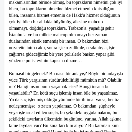
makamlarından birinde olmuş, bu toprakların nimetini çok iyi
bilen, bu toprakların nimetine hizmet etmenin kutsallığını
bilen, insanına hizmet etmenin de Hakk'a hizmet olduğunun
çok iyi bilen bir ahlakla büyümüş, ailesine mahcup
olmamayı, doğduğu topraklara, Trabzon'a, yaşadığı şehir
İstanbul'a ve bu millete mahcup olmamayı her zaman
dualarından eksik etmemiş bir insan. O bakımdan bizi
nezarette tutma aklı, sonra işte o zulümle, o sıkıntıyla, işte
çağırırsa gideceğimiz bir yere polislerle baskın yapar gibi,
yüzlerce polisi evinin kapısına dizme…
Bu nasıl bir gelenek? Bu nasıl bir anlayış? Böyle bir anlayışla
yüce Türk yargısının sürdürülebilirliği mümkün mü? Olabilir
mi? Hangi insan bunu yaşamak ister? Hangi insana bu
yaşatılabilir? En kötü suçu işlemiş insan bile bu yaşatılmaz.
Ya da suç işlenmiş olduğu yönünde bir ihtimal varsa, henüz
netleşmemişse, o zaten yapılamaz. O bakımdan, şüpheyle
veya işte isnat edilen suçla, bu şekildeki uygulamaların, bu
şekildeki tavırların ülkemizin bugününe, yarına, Allah aşkına,
kime faydası var? Bu kararları kim alıyor? Bu kararları kim
uygulamaya sokuyor? Hangi irade bu işi zorluyor? Benim