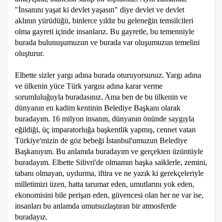
"İnsanını yaşat ki devlet yaşasın" diye devlet ve devlet
aklının yürüdüğü, binlerce yıldır bu geleneğin temsilcileri
olma gayreti içinde insanlarız. Bu gayretle, bu temenniyle
burada bulunuşumuzun ve burada var oluşumuzun temelini
oluşturur.
Elbette sizler yargı adına burada oturuyorsunuz. Yargı adına
ve ülkenin yüce Türk yargısı adına karar verme
sorumluluğuyla buradasınız. Ama ben de bu ülkenin ve
dünyanın en kadim kentinin Belediye Başkanı olarak
buradayım. 16 milyon insanın, dünyanın önünde saygıyla
eğildiği, üç imparatorluğa başkentlik yapmış, cennet vatan
Türkiye'mizin de göz bebeği İstanbul'umuzun Belediye
Başkanıyım. Bu anlamda buradayım ve gerçekten üzüntüyle
buradayım. Elbette Silivri'de olmamın başka saiklerle, zemini,
tabanı olmayan, uydurma, iftira ve ne yazık ki gerekçeleriyle
milletimizi üzen, hatta tarumar eden, umutlarını yok eden,
ekonomisini bile perişan eden, güvencesi olan her ne var ise,
insanları bu anlamda umutsuzlaştıran bir atmosferde
buradayız.