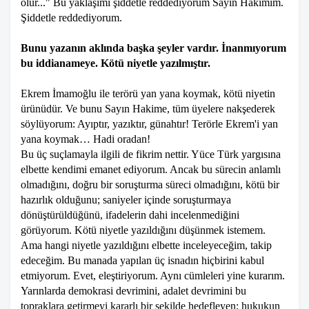
olur..." Bu yaklaşımı şiddetle reddediyorum Sayın Hakimim.
Şiddetle reddediyorum.
Bunu yazanın aklında başka şeyler vardır. İnanmıyorum
bu iddianameye. Kötü niyetle yazılmıştır.
Ekrem İmamoğlu ile terörü yan yana koymak, kötü niyetin
ürünüdür. Ve bunu Sayın Hakime, tüm üyelere nakşederek
söylüyorum: Ayıptır, yazıktır, günahtır! Terörle Ekrem'i yan
yana koymak… Hadi oradan!
Bu üç suçlamayla ilgili de fikrim nettir. Yüce Türk yargısına
elbette kendimi emanet ediyorum. Ancak bu sürecin anlamlı
olmadığını, doğru bir soruşturma süreci olmadığını, kötü bir
hazırlık olduğunu; saniyeler içinde soruşturmaya
dönüştürüldüğünü, ifadelerin dahi incelenmediğini
görüyorum. Kötü niyetle yazıldığını düşünmek istemem.
Ama hangi niyetle yazıldığını elbette inceleyeceğim, takip
edeceğim. Bu manada yapılan üç isnadın hiçbirini kabul
etmiyorum. Evet, eleştiriyorum. Aynı cümleleri yine kurarım.
Yarınlarda demokrasi devrimini, adalet devrimini bu
topraklara getirmeyi kararlı bir şekilde hedefleyen; hukukun