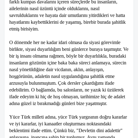
farklı kumpas davalarını içeren süreçlerde bu insanların,
ailelerinin nasıl üzüntü içinde olduklarını, nasıl
savrulduklarını ve hayata dair umutlarını yitirdikleri ve hatta
hayatlarını kaybettiklerini de yaşamış, birebir burada şahitlik
etmiş birisiyim.
O dönemde her ne kadar idari olmasa da siyasi görevimle
birlikte, siyasi duyarlılığım beni günlerce buraya taşımıştır. Ve
bir iş insanı olmama rağmen, böyle bir duyarlılıkla, buradaki
insanların gözünün içine baka baka süreci anlamaya, sürecin
nasıl yönetildiğine dair vicdanın, aklın, anlayışın,
hoşgörünün, adaletin nasıl uygulandığına şahitlik etme
arzusuyla bulunmuştum. Çok dersler çıkardığımı ifade
edebilirim. O bağlamda, bu salonların, ne yazık ki üzülerek
ifade edeyim ki hiç de hoş olmayan, tarihimize hiç de adalet
adına güzel iz bırakmadığı günleri bize yaşatmıştır.
Yüce Türk milleti adına, yüce Türk yargısının doğru kararlar
ve iyi kararlar, iyi kanaatler oluşturması noktasındaki
beklentimi ifade ettim. Çünkü biz, "Devletin dini adalettir"
anlayışına, inancına sahip bir toplumuz. Aynı zamanda,