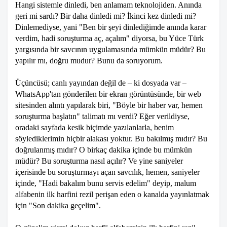
Hangi sistemle dinledi, ben anlamam teknolojiden. Anında
geri mi sardı? Bir daha dinledi mi? İkinci kez dinledi mi?
Dinlemediyse, yani "Ben bir şeyi dinlediğimde anında karar
verdim, hadi soruşturma aç, açalım" diyorsa, bu Yüce Türk
yargısında bir savcının uygulamasında mümkün müdür? Bu
yapılır mı, doğru mudur? Bunu da soruyorum.
Üçüncüsü; canlı yayından değil de – ki dosyada var –
WhatsApp'tan gönderilen bir ekran görüntüsünde, bir web
sitesinden alıntı yapılarak biri, "Böyle bir haber var, hemen
soruşturma başlatın" talimatı mı verdi? Eğer verildiyse,
oradaki sayfada kesik biçimde yazılanlarla, benim
söylediklerimin hiçbir alakası yoktur. Bu bakılmış mıdır? Bu
doğrulanmış mıdır? O birkaç dakika içinde bu mümkün
müdür? Bu soruşturma nasıl açılır? Ve yine saniyeler
içerisinde bu soruşturmayı açan savcılık, hemen, saniyeler
içinde, "Hadi bakalım bunu servis edelim" deyip, malum
alfabenin ilk harfini rezil perişan eden o kanalda yayınlatmak
için "Son dakika geçelim".