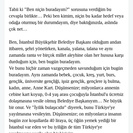
Tabii ki "Ben niçin buradayım?" sorusuna verdiğim bu
cevapla birlikte… Peki ben kimim, niçin bu kadar hedef veya
odağa oturmuş bir durumdayım, diye baktığınızda, aslında
çok net…
Ben, İstanbul Büyükşehir Belediye Başkanı olduğum andan
itibaren, şehri yönetirken, kanala, yalana, talana ve aynı
zamanda ranta ve birçok millet aleyhine olan her hususa karşı
durduğum için, ben bugün buradayım.
Ve bunu hiçbir zaman vazgeçmeden savunduğum için bugün
buradayım. Aynı zamanda bebek, çocuk, kreş, yurt, burs,
gençlik, üniversite gençliği, işsiz gençlik, gençlere iş bulma,
kadın, anne, Anne Kart. Düşünsenize; milyonlarca annenin
cebine kart koyup, 0-4 yaş arası çocuğuyla İstanbul'u ücretsiz
dolaşmasına vesile olmuş Belediye Başkanıyım… Ne büyük
bir onur. Ve "İyilik bulaşıcıdır" diyerek, bunu Türkiye'ye
yayılmasına vesileyim. Düşünsenize; on milyonlarca insanın
bugün zor koşullarda 40 liraya, üç öğün yemek yediği bir
İstanbul var eden ve bu iyiliğin de tüm Türkiye'ye