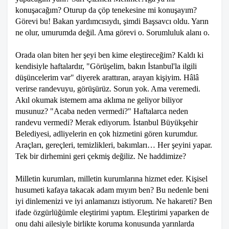
konuşacağım? Oturup da çöp tenekesine mi konuşayım?
Görevi bu! Bakan yardımcısıydı, şimdi Başsavcı oldu. Yarın
ne olur, umurumda değil. Ama görevi o. Sorumluluk alanı o.
Orada olan biten her şeyi ben kime eleştireceğim? Kaldı ki
kendisiyle haftalardır, "Görüşelim, bakın İstanbul'la ilgili
düşüncelerim var" diyerek arattıran, arayan kişiyim. Hâlâ
verirse randevuyu, görüşürüz. Sorun yok. Ama veremedi.
Akıl okumak istemem ama aklıma ne geliyor biliyor
musunuz? "Acaba neden vermedi?" Haftalarca neden
randevu vermedi? Merak ediyorum. İstanbul Büyükşehir
Belediyesi, adliyelerin en çok hizmetini gören kurumdur.
Araçları, gereçleri, temizlikleri, bakımları… Her şeyini yapar.
Tek bir dirhemini geri çekmiş değiliz. Ne haddimize?
Milletin kurumları, milletin kurumlarına hizmet eder. Kişisel
husumeti kafaya takacak adam mıyım ben? Bu nedenle beni
iyi dinlemenizi ve iyi anlamanızı istiyorum. Ne hakareti? Ben
ifade özgürlüğümle eleştirimi yaptım. Eleştirimi yaparken de
onu dahi ailesiyle birlikte koruma konusunda yarınlarda