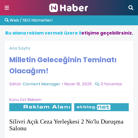
Web / SEO Hizmetleri
B
u
a
l
a
n
a
r
e
k
l
a
m
v
e
r
m
e
k
ü
z
e
r
e
i
l
e
t
i
ş
i
m
e
g
e
ç
e
b
i
l
i
r
s
i
n
i
z
.
Ana Sayfa
Milletin Geleceğinin Teminatı
Olacağım!
Editör
Content Manager
Nisan 15, 2025
0 Yorumlar
Konu Üst Reklam
Silivri Açık Ceza Yerleşkesi 2 No'lu Duruşma
Salonu