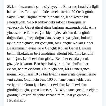
Sizlerin huzurunda şunu söyleyeyim: Bana suç isnadıyla ilgili
bahsettiniz. Tabii şunu ifade etmek isterim. 20 Ocak günü,
Sayın Genel Başkanımızla bir panelde, Kadıköy'de bir
salondaydık. Ve o Kadıköy'deki salonda konuşmalar
yapacaktık. Gayet güzel güne başlama arzusundaydık. Ama
yine az önce ifade ettiğim biçimiyle, sabahın daha günü
doğmadan, güneşi doğmadan, Anayasa'ya aykırı, hukuka
aykırı bir biçimde, bir çocuğun, bir Gençlik Kolları Genel
Başkanımızın evine, ki o Gençlik Kolları Genel Başkanı
benim ilkokuldan beri tanıdığım, ailesini bildiğim, kendini
tanıdığım, kendi evladım gibi… Ben, her evlada çocuk
gözüyle bakarım. Ben öyle bakıyorum. İstanbul'un her
evladı, benim evladım. Onun için ben, 6000 tane gence,
normal koşulların 10'da biri fiyatına üniversite öğrencilerine
yurt açtım. Onun için ben, 100 bin tane gence yılda burs
veriyorum. Onun için ben, her evladım kendi evladım
gördüğüm için, yarısı ücretsiz, 13-14 bin tane çocuğun eğitim
gördüğü kreşleri bu şehre kazandırdım. 150'ye çıkacak.
Hedefimiz o.