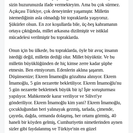
sizin huzurunuzda ifade vermekteyim. Ama bu çok sürmez.
Açıkçası Türkiye, çok deneyimler yaşamıştır. Milletin
istemediğinin asla olmadığı bir topraklarda yaşıyoruz.
Şükürler olsun. En zor koşullarda bile, üç-beş kahramanın
ortaya çıktığında, millet arkasına dizilmiştir ve istiklal
mücadelesi verilmiştir bu topraklarda.
Onun için bu ülkede, bu topraklarda, öyle bir avuç insanın
istediği değil, milletin dediği olur. Millet büyüktür. Ve bu
milletin büyüklüğünden de hiç kimse zerre kadar şüphe
etmesin. Ben etmiyorum. Edenlerin aklına şaşarım.
Düşünsenize; Ekrem İmamoğlu gözaltına alınıyor. Ekrem
İmamoğlu, 5 gün nezarette bekletiliyor. Ekrem İmamoğlu'nu
5 gün nezarette bekletmek büyük bir iş! İşte soruşturması
yapılıyor. Mahkemede karar veriliyor ve Silivri'ye
gönderiliyor. Ekrem İmamoğlu kim yani? Ekrem İmamoğlu,
çocukluğundan beri yalınayak gezmiş, tarlada, çimende,
çayırda, dağda, ormanda dolaşmış, her ortamı görmüş, 40
haneli bir köyden gelmiş, Cumhuriyetin nimetlerinden aynen
sizler gibi faydalanmış ve Türkiye'nin en güzel