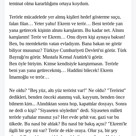
teminat olma kararlılığımı ortaya koydum.
Terörle mücadelede yer almış kişileri hedef gösterme suçu,
falan filan… Yeter yahu! Ekrem ve terör… Beni terörle yan
yana getirecek kişinin alnını karışlarım. Bu kadar net. Alnını
karışlarım! Terör ve Ekrem… Onu diyen kişi aynaya baksın!
Ben, bu memleketin vatan evladıyım. Bana bakan ne görür
biliyor musunuz? Türkiye Cumhuriyeti Devleti'ni görür. Türk
Bayrağı'nı görür. Mustafa Kemal Atatürk'ü görür.
Ben öyle biriyim. Kimse kendisiyle karıştırmasın. Terörle
beni yan yana getirecekmiş… Haddini bilecek! Ekrem
İmamoğlu ve terör…
Ne oldu? "Beş yüz, altı yüz terörist var!" Ne oldu? "Terörist"
dedikleri, benden önceki atanmış vali, kayyum, benden önce
bilmem kim... Alındıktan sonra hop, kapattılar dosyayı. Sonra
ne dedi o kişi? "Siyaseten söyledim" dedi. Siyaseten milleti
terörle yaftalar mısınız ya? Her evde şehit var, gazi var bu
ülkede. Bu nasıl bir ahlak? Bu nasıl bir bakış açısı? "Ekrem'le
ilgili bir şey mi var? Terör de ekle oraya. Olur ya, bir şey