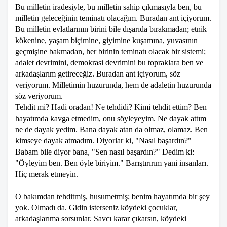
Bu milletin iradesiyle, bu milletin sahip çıkmasıyla ben, bu
milletin geleceğinin teminatı olacağım. Buradan ant içiyorum.
Bu milletin evlatlarının birini bile dışarıda bırakmadan; etnik
kökenine, yaşam biçimine, giyimine kuşamına, yuvasının
geçmişine bakmadan, her birinin teminatı olacak bir sistemi;
adalet devrimini, demokrasi devrimini bu topraklara ben ve
arkadaşlarım getireceğiz. Buradan ant içiyorum, söz
veriyorum. Milletimin huzurunda, hem de adaletin huzurunda
söz veriyorum.
Tehdit mi? Hadi oradan! Ne tehdidi? Kimi tehdit ettim? Ben
hayatımda kavga etmedim, onu söyleyeyim. Ne dayak attım
ne de dayak yedim. Bana dayak atan da olmaz, olamaz. Ben
kimseye dayak atmadım. Diyorlar ki, "Nasıl başardın?"
Babam bile diyor bana, "Sen nasıl başardın?" Dedim ki:
"Öyleyim ben. Ben öyle biriyim." Barıştırırım yani insanları.
Hiç merak etmeyin.
O bakımdan tehditmiş, husumetmiş; benim hayatımda bir şey
yok. Olmadı da. Gidin isterseniz köydeki çocuklar,
arkadaşlarıma sorsunlar. Savcı karar çıkarsın, köydeki