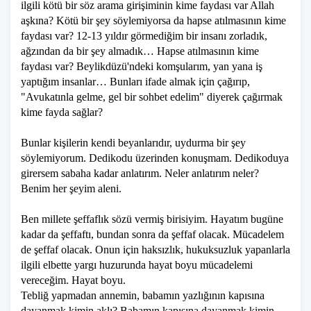
ilgili kötü bir söz arama girişiminin kime faydası var Allah
aşkına? Kötü bir şey söylemiyorsa da hapse atılmasının kime
faydası var? 12-13 yıldır görmediğim bir insanı zorladık,
ağzından da bir şey almadık… Hapse atılmasının kime
faydası var? Beylikdüzü'ndeki komşularım, yan yana iş
yaptığım insanlar… Bunları ifade almak için çağırıp,
"Avukatınla gelme, gel bir sohbet edelim" diyerek çağırmak
kime fayda sağlar?
Bunlar kişilerin kendi beyanlarıdır, uydurma bir şey
söylemiyorum. Dedikodu üzerinden konuşmam. Dedikoduya
girersem sabaha kadar anlatırım. Neler anlatırım neler?
Benim her şeyim aleni.
Ben millete şeffaflık sözü vermiş birisiyim. Hayatım bugüne
kadar da şeffaftı, bundan sonra da şeffaf olacak. Mücadelem
de şeffaf olacak. Onun için haksızlık, hukuksuzluk yapanlarla
ilgili elbette yargı huzurunda hayat boyu mücadelemi
vereceğim. Hayat boyu.
Tebliğ yapmadan annemin, babamın yazlığının kapısına
dayanmak kimin aklı? Babamın kapısına dayanmak kimin