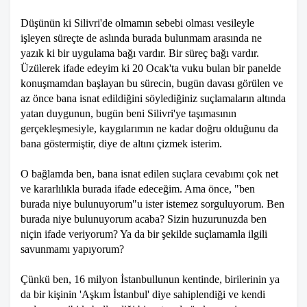
Düşünün ki Silivri'de olmamın sebebi olması vesileyle
işleyen süreçte de aslında burada bulunmam arasında ne
yazık ki bir uygulama bağı vardır. Bir süreç bağı vardır.
Üzülerek ifade edeyim ki 20 Ocak'ta vuku bulan bir panelde
konuşmamdan başlayan bu sürecin, bugün davası görülen ve
az önce bana isnat edildiğini söylediğiniz suçlamaların altında
yatan duygunun, bugün beni Silivri'ye taşımasının
gerçekleşmesiyle, kaygılarımın ne kadar doğru olduğunu da
bana göstermiştir, diye de altını çizmek isterim.
O bağlamda ben, bana isnat edilen suçlara cevabımı çok net
ve kararlılıkla burada ifade edeceğim. Ama önce, "ben
burada niye bulunuyorum"u ister istemez sorguluyorum. Ben
burada niye bulunuyorum acaba? Sizin huzurunuzda ben
niçin ifade veriyorum? Ya da bir şekilde suçlamamla ilgili
savunmamı yapıyorum?
Çünkü ben, 16 milyon İstanbullunun kentinde, birilerinin ya
da bir kişinin 'Aşkım İstanbul' diye sahiplendiği ve kendi