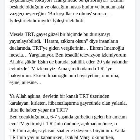
peşinde olduğum ve olacağım husus budur ve bundan asla
vazgeçmeyeceğim. 'Bu koşullar ne olmuş' sorusu…
İyileştirilebilir miydi? İyileştirilebilirdi.
Mesela TRT, gayet güzel bir biçimde bu duruşmayı
yayınlayabilirdi. "Haram, zıkkım olsun" diye insanların
dualarında, TRT'ye giden vergilerinin… Ekrem İmamoğlu
mesela… Yargılanıyor. Ben tesadüf televizyon izlemiyorum
Allah'a şükür. Eşim de burada, şahitlik eder. 20 yıla yakındır
evimizde TV izlemeyiz. Ama şimdi odamda TRT'ye
bakıyorum. Ekrem İmamoğlu'nun haysiyetine, onuruna,
eşine, ailesine…
Ya Allah aşkına, devletin bir kanalı TRT üzerinden
karalayan, kirleten, itibarsızlaştırma gayretinde olan yalanla,
iftira ile haber yapar mı TRT?
Ben çocukluğumda, 6-7 yaşında gurbetten gelen bir amcam
eve TV getirmişti. TRT'nin önünde, açılmadan önce, o
TRT'nin açılış sayfasını saatlerle izleyerek büyüdüm. Ya da
TRT'nin yayını kapanırken, İstiklal Marşı okunurken,