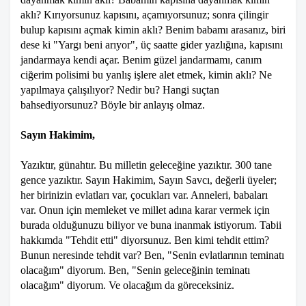
aklı? Kırıyorsunuz kapısını, açamıyorsunuz; sonra çilingir
bulup kapısını açmak kimin aklı? Benim babamı arasanız, biri
dese ki "Yargı beni arıyor", üç saatte gider yazlığına, kapısını
jandarmaya kendi açar. Benim güzel jandarmamı, canım
ciğerim polisimi bu yanlış işlere alet etmek, kimin aklı? Ne
yapılmaya çalışılıyor? Nedir bu? Hangi suçtan
bahsediyorsunuz? Böyle bir anlayış olmaz.
Sayın Hakimim,
Yazıktır, günahtır. Bu milletin geleceğine yazıktır. 300 tane
gence yazıktır. Sayın Hakimim, Sayın Savcı, değerli üyeler;
her birinizin evlatları var, çocukları var. Anneleri, babaları
var. Onun için memleket ve millet adına karar vermek için
burada olduğunuzu biliyor ve buna inanmak istiyorum. Tabii
hakkımda "Tehdit etti" diyorsunuz. Ben kimi tehdit ettim?
Bunun neresinde tehdit var? Ben, "Senin evlatlarının teminatı
olacağım" diyorum. Ben, "Senin geleceğinin teminatı
olacağım" diyorum. Ve olacağım da göreceksiniz.