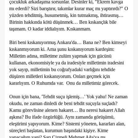
çocukluk arkadaşıma sorsunlar. Desinler ki, "Ekrem kavga
mı ederdi? Sizi barıştırır, takımlar kurar maç mı yaptırırdı?" O
yüzden tehditmiş, husumetmiş, kin tutmakmış, ihtirasmış…
Birinin hakkında kötü düşünmek… Ben kıskançlık bile
taşımam. O kadar iddialıyım. Kıskanmam.
Biri beni kıskanıyormuş Ankara'da… Bana ne? Ben kimseyi
kıskanmıyorum ki. Ama şunu kıskanıyorum kardeşim:
Milletim adına, milletime zulüm yapmak için gücünü
kullanan, ekonomisiyle ya da iradesiyle milletimin iradesini
yok sayıp, milletimin bu coğrafyadaki varlığını tehdide
düşüren milletleri kıskanıyorum. Onları geçmek için
kararlıyım. O Ruhumda var. Onu da milletimiz görecek.
Onun için bana, 'Tehdit suçu işlemiş…' Yok yahu! Ne zaman
okudu, ne zaman dinledi de beni tehdit suçuyla suçladı?
Kamu görevlisine alenen hakaret… Bu neresi hakaret Allah
aşkına? Bu ifade özgürlüğü. Aynı zamanda görüşümü,
eleştirimi yapıyorum. Kime? Sistemi yöneten, kararları alan,
süreçleri başlatan, kurumun başındaki kişiye. Kime
yapacağım yani? Sarı Çizmeli Mehmet Ağa'ya mı