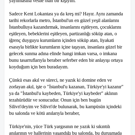
yayılmasına vesile olan bir kişiyim.
Sadece Kent Lokantası ya da kreş mi? Hayır. Aynı zamanda
tarihi rekorlarla metro, İstanbul'un en güzel yeşil alanlarını
İstanbulluya kazandırmak, insanlarını eşitleyen, çocuklarını
eşitleyen, bebeklerini eşitleyen, partizanlığı söküp atan, o
iğrenç duyguyu kurumların içinden söküp atan, liyakati
esasıyla birlikte kurumların içine taşıyan, insanlara güzel bir
gelecek sunma adına elinde hangi imkan varsa, o imkana
bunu tasarruflarıyla beraber seferber eden bir anlayışı ortaya
koyduğum için ben buradayım.
Çünkü esas akıl ve süreci, ne yazık ki domine eden ve
zorlayan akıl, işte o "İstanbul'u kazanan, Türkiye'yi kazanır"
ya da "İstanbul'u kaybeden, Türkiye'yi kaybeder" aklının
tezahürüdür ve sonucudur. Onun için ben bugün
Silivri'deyim ve Silivri'de bulunarak, bu kampüsün içindeki
bu salonda ve kötü anılarıyla beraber,
Türkiye'nin, yüce Türk yargısının ne yazık ki sıkıntılı
anılarının ve hallerinin yaşandığı bu salonda, bu duruşmada