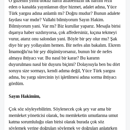
O güzelim yirmi dokuz harfli alfabemizin ilk harfini rezil
eden o kanalda yayınlansın diye hizmet, adalet adına, Yüce
Türk yargısı adına anlamlı mı? Doğru mudur? Bunun adalete
faydası var mıdır? Vallahi bilmiyorum Sayın Hakim.
Bilmiyorum yani. Var mı? Biz kurullar yaparız. Mesajla birisi
dışarıya haber sızdırıyorsa, çok affedersiniz, kıçına tekmeyi
vurur, atarız onu salondan yani. Böyle bir şey olur mu? Şak
diye bir şey yollayalım hemen. Bir nefes alın bakalım. Ekrem
İmamoğlu'na bir şey düşünüyorsanız, bunun bir de nefes
almaya ihtiyacı var. Bu nasıl bir karar? Bu kararın
duyurulması nasıl bir duyuru biçimi? Dolayısıyla ben bu dört
soruyu size sormayı, kendi adıma değil, Yüce Türk yargısı
adına, bu yargı sürecinin iyi işletilmesi adına sorma ihtiyacı
gördüm.
Sayın Hakimim,
Çok söz söyleyebilirim. Söylenecek çok şey var ama bir
memleket yöneticisi olarak, bu memleketin umutlarına umut
katma sorumluluğu olan birisi olarak burada çok söz
söylemek yerine doğruları söylemek ve doğruları anlatırken