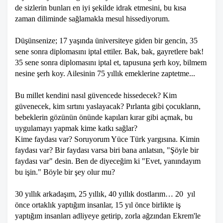
de sizlerin bunları en iyi şekilde idrak etmesini, bu kısa
zaman diliminde sağlamakla mesul hissediyorum.
Düşünsenize; 17 yaşında üniversiteye giden bir gencin, 35
sene sonra diplomasını iptal ettiler. Bak, bak, gayretlere bak!
35 sene sonra diplomasını iptal et, tapusuna şerh koy, bilmem
nesine şerh koy. Ailesinin 75 yıllık emeklerine zaptetme...
Bu millet kendini nasıl güvencede hissedecek? Kim
güvenecek, kim sırtını yaslayacak? Pırlanta gibi çocukların,
bebeklerin gözünün önünde kapıları kırar gibi açmak, bu
uygulamayı yapmak kime katkı sağlar?
Kime faydası var? Soruyorum Yüce Türk yargısına. Kimin
faydası var? Bir faydası varsa biri bana anlatsın, "Şöyle bir
faydası var" desin. Ben de diyeceğim ki "Evet, yanındayım
bu işin." Böyle bir şey olur mu?
30 yıllık arkadaşım, 25 yıllık, 40 yıllık dostlarım… 20 yıl
önce ortaklık yaptığım insanlar, 15 yıl önce birlikte iş
yaptığım insanları adliyeye getirip, zorla ağzından Ekrem'le