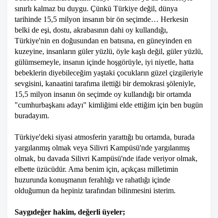
sınırlı kalmaz bu duygu. Çünkü Türkiye değil, dünya
tarihinde 15,5 milyon insanın bir ön seçimde… Herkesin
belki de eşi, dostu, akrabasının dahi oy kullandığı,
Türkiye'nin en doğusundan en batısına, en güneyinden en
kuzeyine, insanların güler yüzlü, öyle kaşlı değil, güler yüzlü,
gülümsemeyle, insanın içinde hoşgörüyle, iyi niyetle, hatta
bebeklerin diyebileceğim yaştaki çocukların güzel çizgileriyle
sevgisini, kanaatini tarafıma ilettiği bir demokrasi şöleniyle,
15,5 milyon insanın ön seçimde oy kullandığı bir ortamda
"cumhurbaşkanı adayı" kimliğimi elde ettiğim için ben bugün
buradayım.
Türkiye'deki siyasi atmosferin yarattığı bu ortamda, burada
yargılanmış olmak veya Silivri Kampüsü'nde yargılanmış
olmak, bu davada Silivri Kampüsü'nde ifade veriyor olmak,
elbette üzücüdür. Ama benim için, açıkçası milletimin
huzurunda konuşmanın ferahlığı ve rahatlığı içinde
olduğumun da hepiniz tarafından bilinmesini isterim.
Saygıdeğer hakim, değerli üyeler;