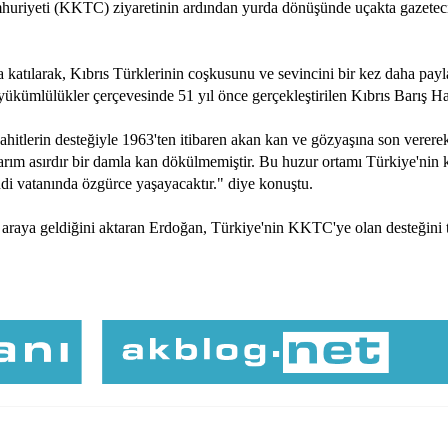
iyeti (KKTC) ziyaretinin ardından yurda dönüşünde uçakta gazeteci
tılarak, Kıbrıs Türklerinin coşkusunu ve sevincini bir kez daha paylaş
ükümlülükler çerçevesinde 51 yıl önce gerçekleştirilen Kıbrıs Barış Ha
hitlerin desteğiyle 1963'ten itibaren akan kan ve gözyaşına son verere
rım asırdır bir damla kan dökülmemiştir. Bu huzur ortamı Türkiye'nin k
endi vatanında özgürce yaşayacaktır." diye konuştu.
raya geldiğini aktaran Erdoğan, Türkiye'nin KKTC'ye olan desteğini 