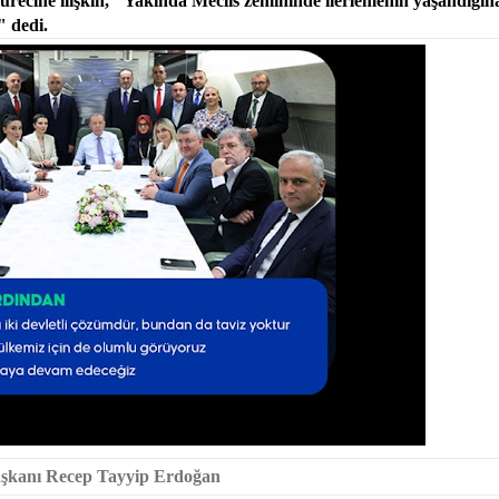
cine ilişkin, "Yakında Meclis zemininde ilerlemenin yaşandığına
" dedi.
kanı Recep Tayyip Erdoğan