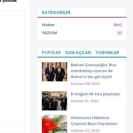
 şahitlik
KATEGORILER
Haber
(1510)
YAZILIM
(2)
POPÜLER
SON AÇILAN
YORUMLAR
Bakan Çavuşoğlu, Rus
mevkidaşı Lavrov ile
Ankara'da görüştü!
Haziran 08, 2022
Erdoğan ilk kez paylaştı
Haziran 10, 2022
Ihlamurlu Hibiskus
Çayının Bazı Faydaları
Haziran 22, 2024