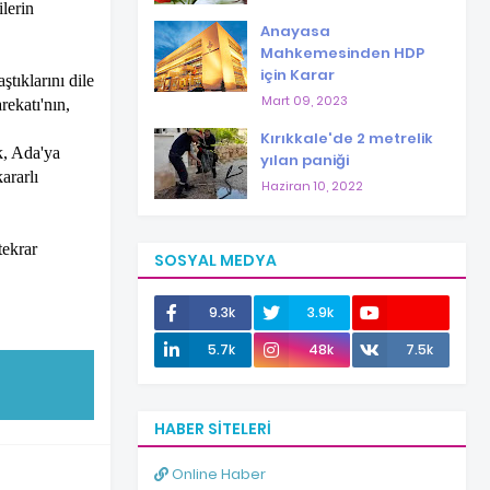
lerin
Anayasa
Mahkemesinden HDP
için Karar
tıklarını dile
Mart 09, 2023
rekatı'nın,
Kırıkkale'de 2 metrelik
k, Ada'ya
yılan paniği
ararlı
Haziran 10, 2022
tekrar
SOSYAL MEDYA
9.3k
3.9k
12.0k
5.7k
48k
7.5k
HABER SITELERI
Online Haber