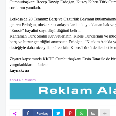
Cumhurbaşkanı Recep Tayyip Erdoğan, Kuzey Kıbrıs Türk Cumhur
sorularını yanıtladı.
Lefkoşa'da 20 Temmuz Barış ve Özgürlük Bayramı kutlamalarına ka
getiren Erdoğan, uluslararası anlaşmalardan kaynaklanan hak ve y
"Enosis" hayalini suya düşürdüğünü belirtti.
Kahraman Türk Silahlı Kuvvetleri'nin, Kıbrıs Türklerinin ve müca
barış ve huzur getirdiğini anımsatan Erdoğan, "Nitekim Ada'da ya
desteğiyle daha nice yıllar sürecektir. Kıbrıs Türkü de ilelebet k
Ziyaret kapsamında KKTC Cumhurbaşkanı Ersin Tatar ile de bir a
vurguladıklarını ifade etti.
kaynak: aa
Konu Alt Reklam
Paylaş