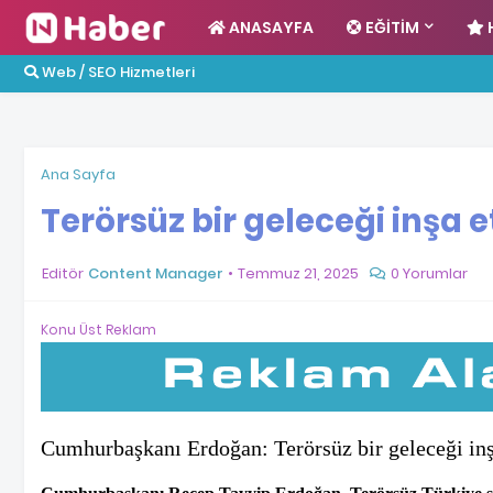
ANASAYFA
EĞITIM
Web / SEO Hizmetleri
Ana Sayfa
Terörsüz bir geleceği inşa 
Editör
Content Manager
Temmuz 21, 2025
0 Yorumlar
Konu Üst Reklam
Cumhurbaşkanı Erdoğan: Terörsüz bir geleceği inş