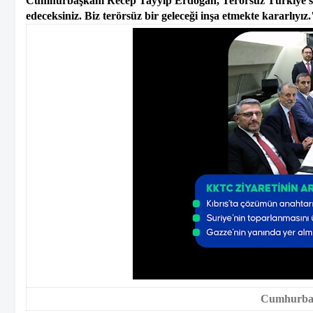
Cumhurbaşkanı Recep Tayyip Erdoğan, Terörsüz Türkiye süre
edeceksiniz. Biz terörsüz bir geleceği inşa etmekte kararlıyız.
Cumhurbaş