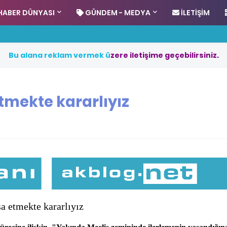
HABER DÜNYASI
GÜNDEM - MEDYA
İLETIŞIM
B
u
a
l
a
n
a
r
e
k
l
a
m
v
e
r
m
e
k
ü
z
e
r
e
i
l
e
t
i
ş
i
m
e
g
e
ç
e
b
i
l
i
r
s
i
n
i
z
.
etmekte kararlıyız
a etmekte kararlıyız