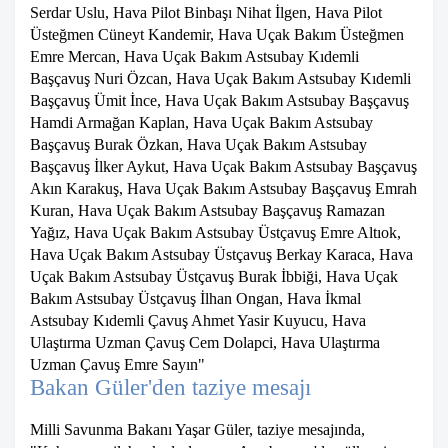
Serdar Uslu, Hava Pilot Binbaşı Nihat İlgen, Hava Pilot
Üsteğmen Cüneyt Kandemir, Hava Uçak Bakım Üsteğmen
Emre Mercan, Hava Uçak Bakım Astsubay Kıdemli
Başçavuş Nuri Özcan, Hava Uçak Bakım Astsubay Kıdemli
Başçavuş Ümit İnce, Hava Uçak Bakım Astsubay Başçavuş
Hamdi Armağan Kaplan, Hava Uçak Bakım Astsubay
Başçavuş Burak Özkan, Hava Uçak Bakım Astsubay
Başçavuş İlker Aykut, Hava Uçak Bakım Astsubay Başçavuş
Akın Karakuş, Hava Uçak Bakım Astsubay Başçavuş Emrah
Kuran, Hava Uçak Bakım Astsubay Başçavuş Ramazan
Yağız, Hava Uçak Bakım Astsubay Üstçavuş Emre Altıok,
Hava Uçak Bakım Astsubay Üstçavuş Berkay Karaca, Hava
Uçak Bakım Astsubay Üstçavuş Burak İbbiği, Hava Uçak
Bakım Astsubay Üstçavuş İlhan Ongan, Hava İkmal
Astsubay Kıdemli Çavuş Ahmet Yasir Kuyucu, Hava
Ulaştırma Uzman Çavuş Cem Dolapci, Hava Ulaştırma
Uzman Çavuş Emre Sayın"
Bakan Güler'den taziye mesajı
Milli Savunma Bakanı Yaşar Güler, taziye mesajında,