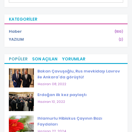
KATEGORILER
Haber
(1510)
YAZILIM
(2)
POPÜLER
SON AÇILAN
YORUMLAR
Bakan Çavuşoğlu, Rus mevkidaşı Lavrov
ile Ankara'da görüştü!
Haziran 08, 2022
Erdoğan ilk kez paylaştı
Haziran 10, 2022
Ihlamurlu Hibiskus Çayının Bazı
Faydaları
Haziran 22, 2024