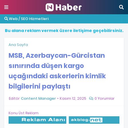
Web / SEO Hizmetleri
B
u
a
l
a
n
a
r
e
k
l
a
m
v
e
r
m
e
k
ü
z
e
r
e
i
l
e
t
i
ş
i
m
e
g
e
ç
e
b
i
l
i
r
s
i
n
i
z
.
Ana Sayfa
MSB, Azerbaycan-Gürcistan
sınırında düşen kargo
uçağındaki askerlerin kimlik
bilgilerini paylaştı
Editör
Content Manager
Kasım 12, 2025
0 Yorumlar
Konu Üst Reklam