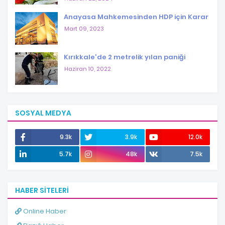
Anayasa Mahkemesinden HDP için Karar
Mart 09, 2023
Kırıkkale'de 2 metrelik yılan paniği
Haziran 10, 2022
SOSYAL MEDYA
9.3k
3.9k
12.0k
5.7k
48k
7.5k
HABER SITELERI
Online Haber