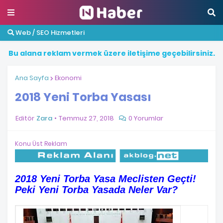
Web / SEO Hizmetleri
B
u
a
l
a
n
a
r
e
k
l
a
m
v
e
r
m
e
k
ü
z
e
r
e
i
l
e
t
i
ş
i
m
e
g
e
ç
e
b
i
l
i
r
s
i
n
i
z
.
Ana Sayfa
Ekonomi
2018 Yeni Torba Yasası
Editör
Zara
Temmuz 27, 2018
0 Yorumlar
Konu Üst Reklam
2018 Yeni Torba Yasa
Meclisten Geçti!
Peki Yeni Torba Yasada Neler Var?