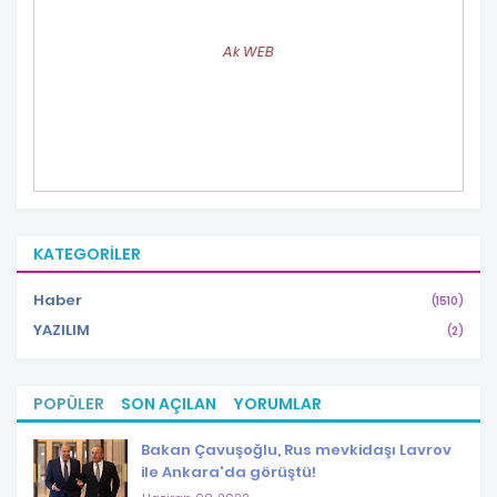
Ak WEB
KATEGORILER
Haber
(1510)
YAZILIM
(2)
POPÜLER
SON AÇILAN
YORUMLAR
Bakan Çavuşoğlu, Rus mevkidaşı Lavrov
ile Ankara'da görüştü!