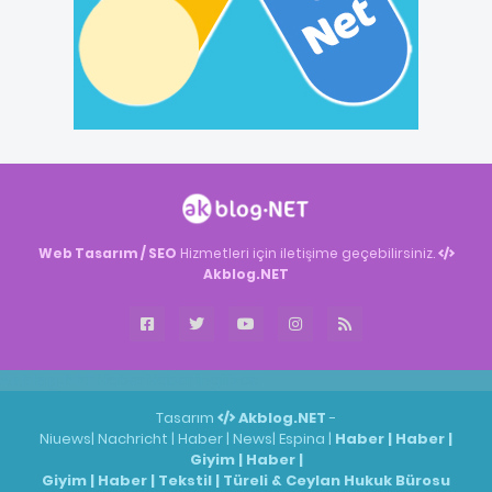
Web Tasarım / SEO
Hizmetleri için iletişime geçebilirsiniz.
Akblog.NET
Akblog.NET
Haber
Haber
ingilizce
Tasarım
Akblog.NET
-
Niuews
|
Nachricht
|
Haber
|
News
|
Espina
|
Haber
|
Haber
|
Giyim
|
Haber
|
Giyim
|
Haber
|
Tekstil
|
Türeli & Ceylan Hukuk Bürosu