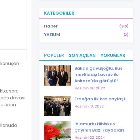
KATEGORILER
Haber
(1510)
YAZILIM
(2)
POPÜLER
SON AÇILAN
YORUMLAR
e konuşan
Bakan Çavuşoğlu, Rus
mevkidaşı Lavrov ile
Ankara'da görüştü!
Haziran 08, 2022
kta, son;
umpas davası
Erdoğan ilk kez paylaştı
tlu eden
Haziran 10, 2022
Ihlamurlu Hibiskus
ok konuda
Çayının Bazı Faydaları
Haziran 22, 2024