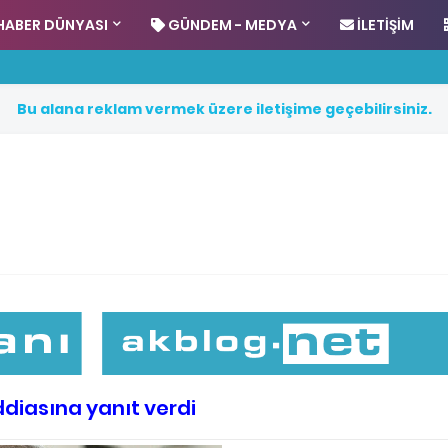
HABER DÜNYASI
GÜNDEM - MEDYA
İLETIŞIM
B
u
a
l
a
n
a
r
e
k
l
a
m
v
e
r
m
e
k
ü
z
e
r
e
i
l
e
t
i
ş
i
m
e
g
e
ç
e
b
i
l
i
r
s
i
n
i
z
.
diasına yanıt verdi