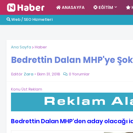
ANASAYFA
EĞITIM
Web / SEO Hizmetleri
Ana Sayfa
Haber
Bedrettin Dalan MHP'ye Şok
Editör
Zara
Ekim 31, 2018
0 Yorumlar
Konu Üst Reklam
Bedrettin Dalan MHP'den aday olacağı id