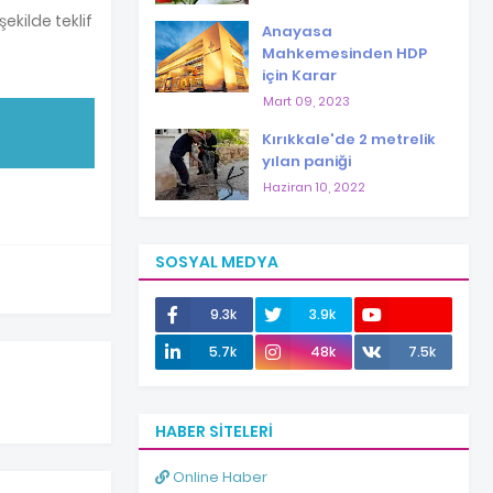
ekilde teklif
Anayasa
Mahkemesinden HDP
için Karar
Mart 09, 2023
Kırıkkale'de 2 metrelik
yılan paniği
Haziran 10, 2022
SOSYAL MEDYA
9.3k
3.9k
12.0k
5.7k
48k
7.5k
HABER SITELERI
Online Haber