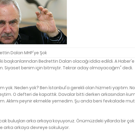
ettin Dalan MHP'ye Şok
ski başkanlarından Bedrettin Dalan olacağı iddia edildi. A Haber'
. Siyaset benim için bitmiştir. Tekrar aday olmayacağım" dedi.
ım yok. Neden yok? Ben İstanbul'a gerekli olan hizmeti yaptım. No
elleştim. O defteri de kapattık. Davalar bitti derken arkasından k
orum. Aklımı peynir ekmekle yemedim. Şu anda beni fevkalade mu
olacak buluşları arka arkaya koyuyoruz. Önümüzdeki yıllarda bir ç
de arka arkaya devreye sokuluyor.