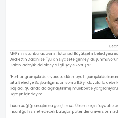
Bedr
MHP'nin İstanbul adayının, İstanbul Büyükşehir belediyesi e
Bedrettin Dalan ise, "Şu an siyasete girmeyi düşünmüyorum
Dalan, adaylık iddialarıyla ilgili şöyle konuştu:
"Herhangi bir şekilde siyasete dönmeye hiçbir şekilde karar
bitti. Belediye Başkanlığımdan sonra 11,5 yıl davalarla ceb
başladı. Şu anda da ağırlaştırılmış müebbetle yargılanıy
uğraşın içindeyim.
İnsan sağlığı, araştırma geliştirme... Ülkemiz için faydalı 
insanlığa hizmet edecek buluşlar, patentler üniversitemiz