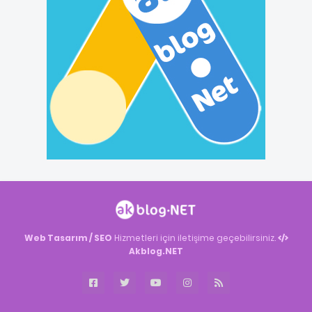
Web Tasarım / SEO
Hizmetleri için iletişime geçebilirsiniz.
Akblog.NET