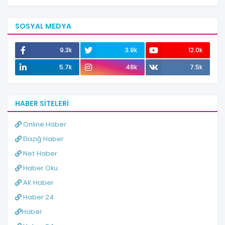
SOSYAL MEDYA
9.3k
3.9k
12.0k
5.7k
48k
7.5k
HABER SITELERI
Online Haber
Elazığ Haber
Net Haber
Haber Oku
AK Haber
Haber 24
Haber