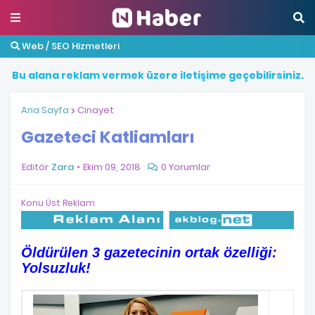
Web / SEO Hizmetleri
B
u
a
l
a
n
a
r
e
k
l
a
m
v
e
r
m
e
k
ü
z
e
r
e
i
l
e
t
i
ş
i
m
e
g
e
ç
e
b
i
l
i
r
s
i
n
i
z
.
Ana Sayfa
Cinayet
Gazeteci Katliamları
Editör
Zara
Ekim 09, 2018
0 Yorumlar
Konu Üst Reklam
Öldürülen 3 gazetecinin ortak özelliği:
Yolsuzluk!