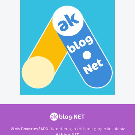
Web Tasarım / SEO
Hizmetleri için iletişime geçebilirsiniz.
Akblog.NET