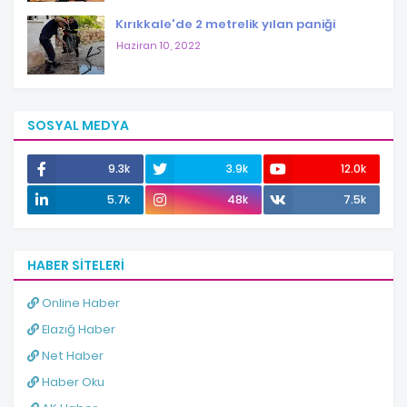
Kırıkkale'de 2 metrelik yılan paniği
Haziran 10, 2022
SOSYAL MEDYA
9.3k
3.9k
12.0k
5.7k
48k
7.5k
HABER SITELERI
Online Haber
Elazığ Haber
Net Haber
Haber Oku