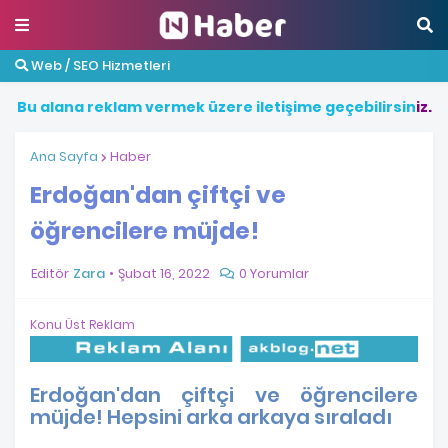
Web / SEO Hizmetleri
B
u
a
l
a
n
a
r
e
k
l
a
m
v
e
r
m
e
k
ü
z
e
r
e
i
l
e
t
i
ş
i
m
e
g
e
ç
e
b
i
l
i
r
s
i
n
i
z
.
Ana Sayfa
Haber
Erdoğan'dan çiftçi ve
öğrencilere müjde!
Editör
Zara
Şubat 16, 2022
0 Yorumlar
Konu Üst Reklam
Erdoğan'dan çiftçi ve öğrencilere
müjde! Hepsini arka arkaya sıraladı