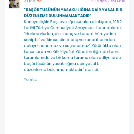
Zara
20 Mayıs 2024 13:08
"BAŞÖRTÜSÜNÜN YASAKLILIĞINA DAİR YASAL BİR
DÜZENLEME BULUNMAMAKTADIR"
Konuya ilişkin Başsavcılığa sunulan dilekçede, 1982
tarihli Türkiye Cumhuriyeti Anayasası hatırlatılarak,
"Herkes vicdan, dini inanç ve kanaat hürriyetine
sahiptir' ve 'kimse dini inanç ve kanaatlerinden
dolayı kınanamaz ve suçlanamaz'. Yürürlükte olan
kanunlarda ve Kılık Kıyafet Yönetmeliği'nde kamu
kurumlarında ve bir kamu kurumu olan adliyelerde
başörtüsünün yasaklılığına dair yasal bir
düzenleme bulunmamaktadır" denildi.
Yanıtla