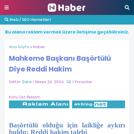
Web / SEO Hizmetleri
B
u
a
l
a
n
a
r
e
k
l
a
m
v
e
r
m
e
k
ü
z
e
r
e
i
l
e
t
i
ş
i
m
e
g
e
ç
e
b
i
l
i
r
s
i
n
i
z
.
Ana Sayfa
Haber
Mahkeme Başkanı Başörtülü
Diye Reddi Hakim
Editör
Zara
Mayıs 20, 2024
1 Yorumlar
Konu Üst Reklam
Başörtülü olduğu için laikliğe aykırı
buldu: Reddi hakim talebi