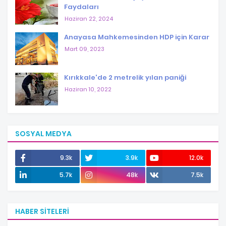
Faydaları
Haziran 22, 2024
Anayasa Mahkemesinden HDP için Karar
Mart 09, 2023
Kırıkkale'de 2 metrelik yılan paniği
Haziran 10, 2022
SOSYAL MEDYA
9.3k
3.9k
12.0k
5.7k
48k
7.5k
HABER SITELERI